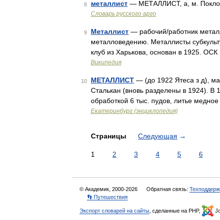
металлист
— МЕТАЛЛИСТ, а, м. Поклон
8
Словарь русского арго
Металлист
— рабочий/работник метал
9
металловедению. Металлисты субкульт
клуб из Харькова, основан в 1925. ОС
Википедия
МЕТАЛЛИСТ
— (до 1922 Ятеса з д), ма
10
Сталькан (вновь разделены в 1924). В 1
обработкой 6 тыс. пудов, литье медное
Екатеринбург (энциклопедия)
Страницы
Следующая
→
1
2
3
4
5
6
© Академик, 2000-2026
Обратная связь:
Техподдерж
👣 Путешествия
Экспорт словарей на сайты
, сделанные на PHP,
Jo