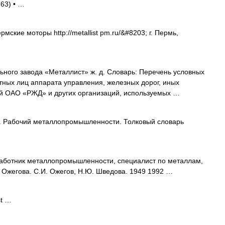
163) • …
кие моторы http://metallist pm.ru/&#8203; г. Пермь,
ного завода «Металлист» ж. д. Словарь: Перечень условных
ных лиц аппарата управления, железных дорог, иных
й ОАО «РЖД» и других организаций, используемых …
ж. Рабочий металлопромышленности. Толковый словарь
аботник металлопромышленности, специалист по металлам,
 Ожегова. С.И. Ожегов, Н.Ю. Шведова. 1949 1992 …
st …