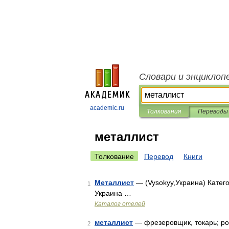
Словари и энциклоп
academic.ru
Толкования
Переводы
металлист
Толкование
Перевод
Книги
Металлист
— (Vysokyy,Украина) Катего
1
Украина …
Каталог отелей
металлист
— фрезеровщик, токарь; ро
2