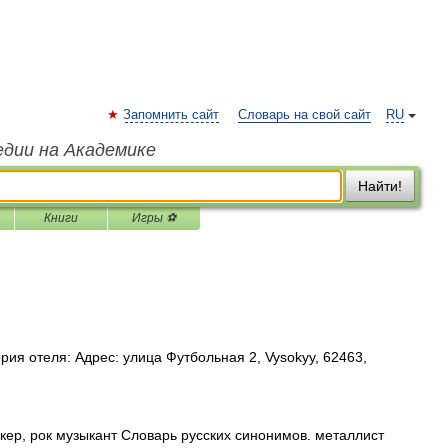
Запомнить сайт
Словарь на свой сайт
RU
едии на Академике
Найти!
Книги
Игры ⚽
рия отеля: Адрес: улица Футбольная 2, Vysokyy, 62463,
кер, рок музыкант Словарь русских синонимов. металлист