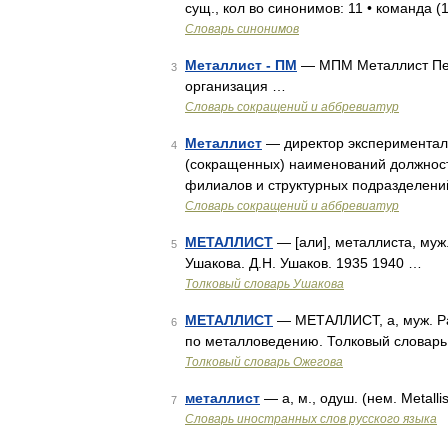
сущ., кол во синонимов: 11 • команда (
Словарь синонимов
Металлист - ПМ
— МПМ Металлист Пермс
3
организация …
Словарь сокращений и аббревиатур
Металлист
— директор эксперименталь
4
(сокращенных) наименований должност
филиалов и структурных подразделени
Словарь сокращений и аббревиатур
МЕТАЛЛИСТ
— [али], металлиста, му
5
Ушакова. Д.Н. Ушаков. 1935 1940 …
Толковый словарь Ушакова
МЕТАЛЛИСТ
— МЕТАЛЛИСТ, а, муж. Р
6
по металловедению. Толковый словарь
Толковый словарь Ожегова
металлист
— а, м., одуш. (нем. Metalli
7
Словарь иностранных слов русского языка