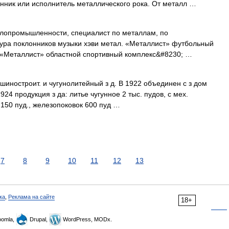
ник или исполнитель металлического рока. От металл …
лопромышленности, специалист по металлам, по
ура поклонников музыки хэви метал. «Металлист» футбольный
К «Металлист» областной спортивный комплекс&#8230; …
шиностроит. и чугунолитейный з д. В 1922 объединен с з дом
924 продукция з да: литье чугунное 2 тыс. пудов, с мех.
 150 пуд., железопоковок 600 пуд …
7
8
9
10
11
12
13
ка
,
Реклама на сайте
18+
omla,
Drupal,
WordPress, MODx.